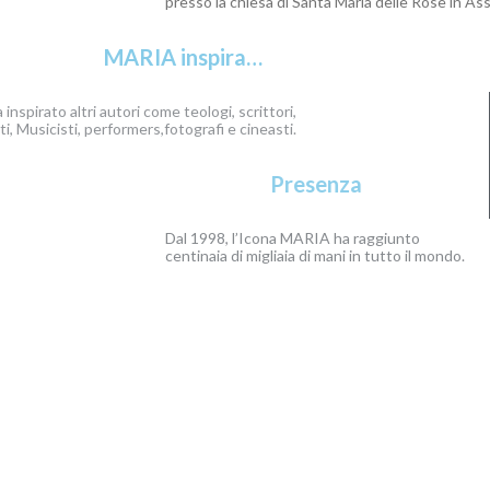
presso la chiesa di Santa Maria delle Rose in Assisi.
MARIA inspira…
L’icona MARIA ha inspirato altri autori come teologi, scrittori,
poeti, Musicisti, performers,fotografi e cineasti.
Presenza
Dal 1998, l’Icona MARIA ha raggiunto
centinaia di migliaia di mani in tutto il mondo.