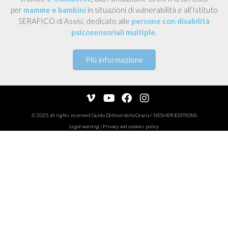
per
mamme e bambini
in situazioni di vulnerabilità e all’Istituto
SERAFICO di Assisi, dedicato alle
persone con disabilità
psicosensoriali multiple
.
Più informazione
© 2025 all rights reserved
Guido Dettoni della Grazia
/
NESHER:EDITIONS
Legal warning
|
Privacy and cookies policy