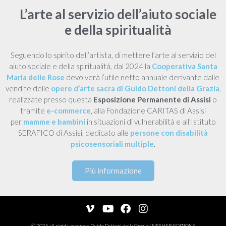
L’arte al servizio dell’aiuto sociale
e della spiritualità
Seguendo lo spirito dell’artista, di mettere l’arte al servizio del
aiuto sociale e della spiritualità, dal 2024 la
Cooperativa Santa
Maria delle Rose
devolverà l’utile netto annuale derivante dalle
vendite delle
opere d’arte sacra di Guido Dettoni della Grazia
,
realizzate presso questa
Esposizione Permanente di Assisi
o
tramite
e-commerce
, alla Fondazione CARITAS di Assisi
per
mamme e bambini
in situazioni di vulnerabilità e all’Istituto
SERAFICO di Assisi, dedicato alle
persone con disabilità
psicosensoriali multiple
.
Più informazione
© 2025 all rights reserved
Guido Dettoni della Grazia
/
NESHER:EDITIONS