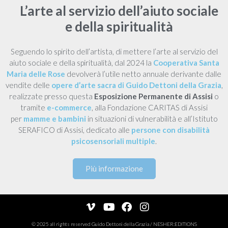
L’arte al servizio dell’aiuto sociale
e della spiritualità
Seguendo lo spirito dell’artista, di mettere l’arte al servizio del
aiuto sociale e della spiritualità, dal 2024 la
Cooperativa Santa
Maria delle Rose
devolverà l’utile netto annuale derivante dalle
vendite delle
opere d’arte sacra di Guido Dettoni della Grazia
,
realizzate presso questa
Esposizione Permanente di Assisi
o
tramite
e-commerce
, alla Fondazione CARITAS di Assisi
per
mamme e bambini
in situazioni di vulnerabilità e all’Istituto
SERAFICO di Assisi, dedicato alle
persone con disabilità
psicosensoriali multiple
.
Più informazione
© 2025 all rights reserved
Guido Dettoni della Grazia
/
NESHER:EDITIONS