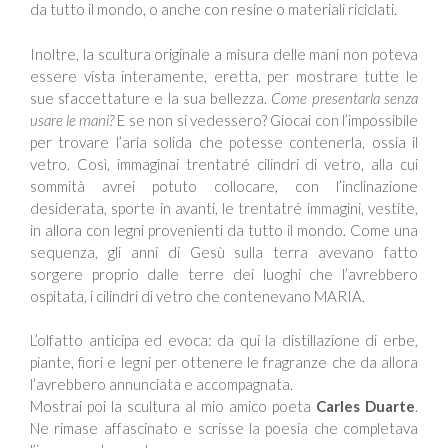
da tutto il mondo, o anche con resine o materiali riciclati.
Inoltre, la scultura originale a misura delle mani non poteva
essere vista interamente, eretta, per mostrare tutte le
sue sfaccettature e la sua bellezza.
Come presentarla senza
usare le mani?
E se non si vedessero? Giocai con l’impossibile
per trovare l’aria solida che potesse contenerla, ossia il
vetro. Così, immaginai trentatré cilindri di vetro, alla cui
sommità avrei potuto collocare, con l’inclinazione
desiderata, sporte in avanti, le trentatré immagini, vestite,
in allora con legni provenienti da tutto il mondo. Come una
sequenza, gli anni di Gesù sulla terra avevano fatto
sorgere proprio dalle terre dei luoghi che l’avrebbero
ospitata, i cilindri di vetro che contenevano MARIA.
L’olfatto anticipa ed evoca: da qui la distillazione di erbe,
piante, fiori e legni per ottenere le fragranze che da allora
l’avrebbero annunciata e accompagnata.
Mostrai poi la scultura al mio amico poeta
Carles Duarte
.
Ne rimase affascinato e scrisse la poesia che completava